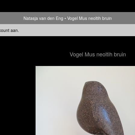
Natasja van den Eng
Vogel Mus neoltih bruin
count aan
.
Vogel Mus neoltih bruin